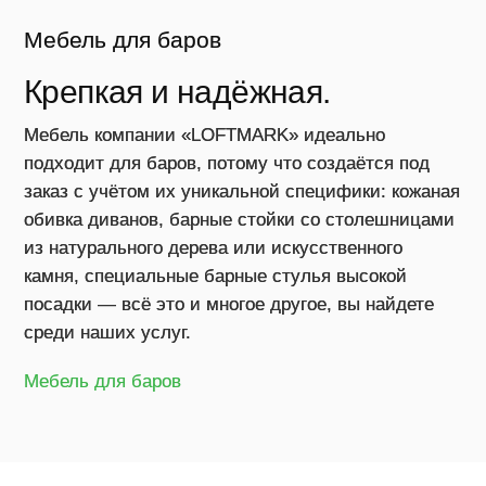
Мебель для баров
Крепкая и надёжная.
Произв
Мебель компании «LOFTMARK» идеально
«LOFT
подходит для баров, потому что создаётся под
заказ с учётом их уникальной специфики: кожаная
Узна
обивка диванов, барные стойки со столешницами
боль
из натурального дерева или искусственного
как с
камня, специальные барные стулья высокой
мебе
посадки — всё это и многое другое, вы найдете
среди наших услуг.
кафе
рест
Мебель для баров
Совреме
оборудов
нам дела