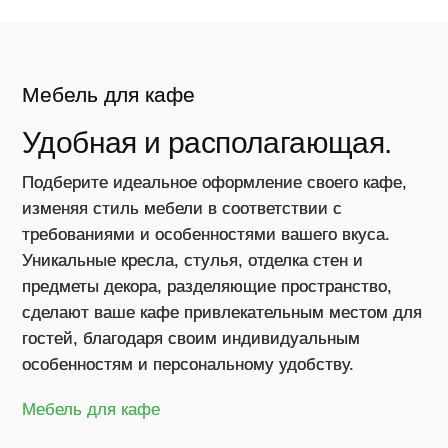
вещи, ко
не может
Автомати
Мебель для кафе
станки с
програм
Удобная и располагающая.
управлен
обрабат
Подберите идеальное оформление своего кафе,
центры —
изменяя стиль мебели в соответствии с
них помо
требованиями и особенностями вашего вкуса.
удивител
Уникальные кресла, стулья, отделка стен и
делает э
предметы декора, разделяющие пространство,
Узнайте 
сделают ваше кафе привлекательным местом для
нашей м
гостей, благодаря своим индивидуальным
компании
особенностям и персональному удобству.
на проце
Мебель для кафе
мебели д
и рестор