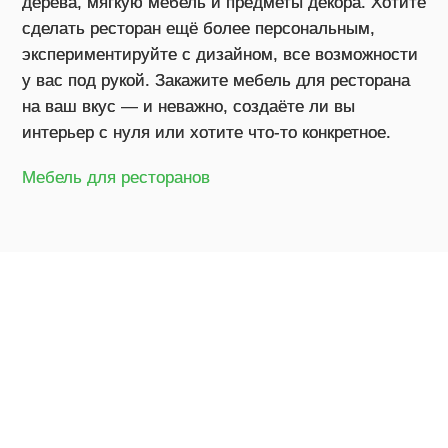
дерева, мягкую мебель и предметы декора. Хотите
мебели для
сделать ресторан ещё более персональным,
ресторана
экспериментируйте с дизайном, все возможности
осуществл
у вас под рукой. Закажите мебель для ресторана
вашего со
на ваш вкус — и неважно, создаёте ли вы
проекта. И
интерьер с нуля или хотите что- то конкретное.
воспользо
Мебель для ресторанов
дизайнеро
они разра
подходящи
можно, про
нам изобр
понравивш
воспроизве
индивидуа
пожеланий
помещения
свои впеч