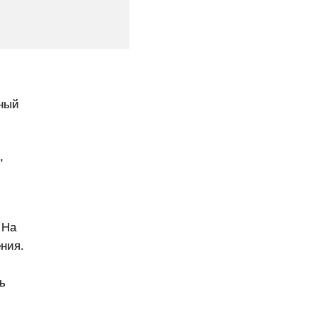
ный
,
 На
ния.
ь