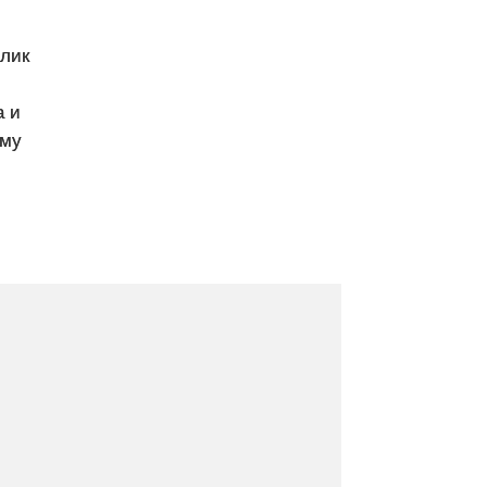
олик
а и
ому