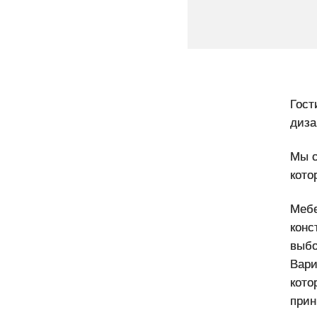
Гост
диза
Мы с
кото
Мебе
конс
выбо
Вари
кото
прин