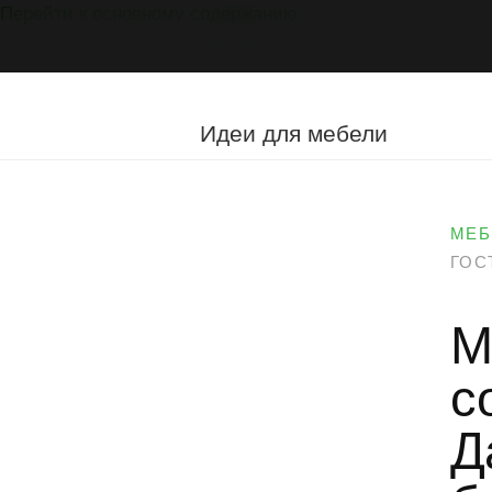
Перейти к основному содержанию
Мебель
на
заказ
Идеи для мебели
МЕБ
ГОС
М
с
Д