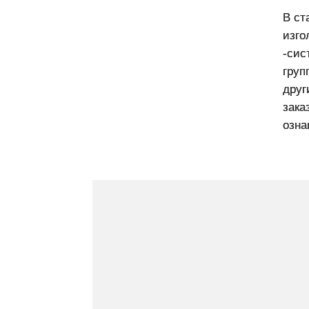
В ст
изго
-сис
груп
друг
зака
озна