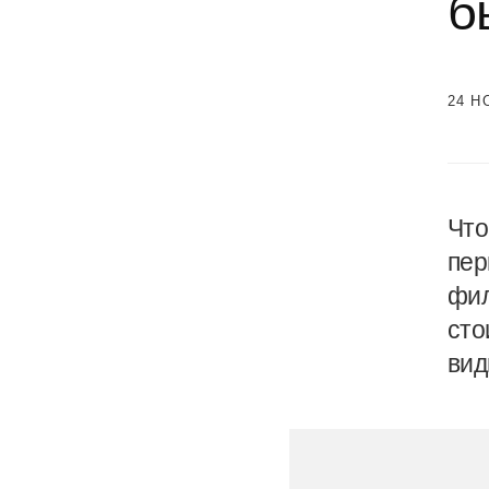
б
24 Н
Что
пер
фил
сто
вид