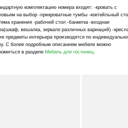
андартную комплектацию номера входят: -кровать с
ловьем на выбор -прикроватные тумбы -коктейльный ст
тема хранения -рабочий стол -банкетка -входная
па(шкаф, вешалка, зеркало различных вариаций) -кресл
ие предметы интерьера производятся по индивидуальн
зу. С более подробным описанием мебели можно
комиться в разделе
Мебель для гостиниц
.