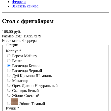
Феррера
Заказать сейчас!
Стол с фригобаром
168,00 руб.
Размер (см): 150x57x79
Коллекция: Феррера
Опции
Корпус
*
Береза Майнау
Венге
Гасиенда Белый
Гасиенда Черный
Дуб Кремона Шампань
Макассар
Орех Дижон Натуральный
Скандик Белый
Эбони Светлый
Эбони Темный
Ручки
*