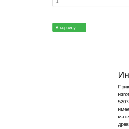
В корзину
Ин
П
рик
изго
5207
имее
мате
древ