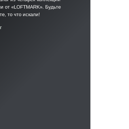
ли от «LOFTMARK». Будьте
е, то что искали!
г