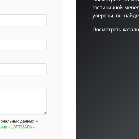
гостиничной мебе
уверены, вы найдёт
Посмотреть катало
сональных данных и
пании «LOFTMARK»
.