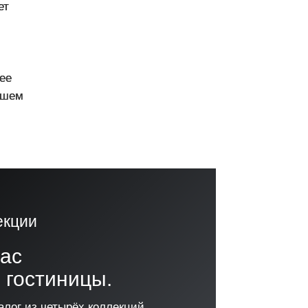
ет
ее
ашем
екции
час
 гостиницы.
алог из четырёх коллекций