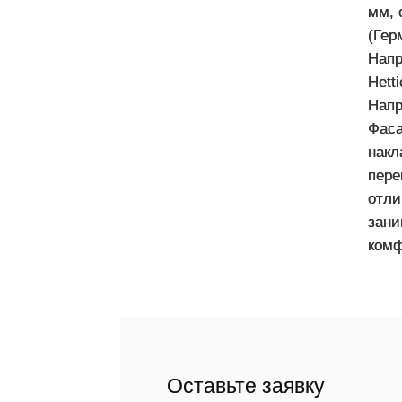
мм, 
(Гер
Напр
Hett
Напр
Фаса
накл
пере
отли
зани
комф
Оставьте заявку