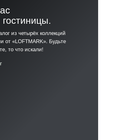
час
 гостиницы.
алог из четырёх коллекций
ли от «LOFTMARK». Будьте
е, то что искали!
г