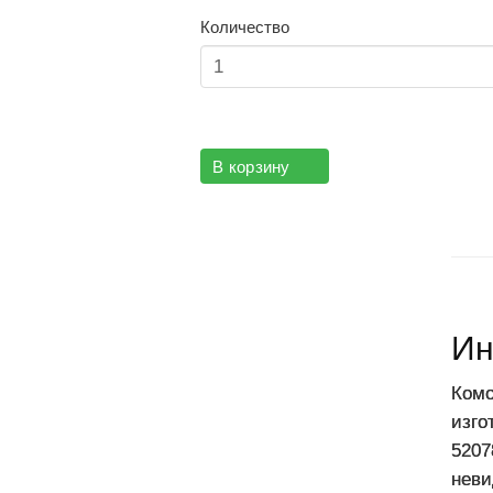
Количество
В корзину
Ин
К
омо
изго
5207
неви