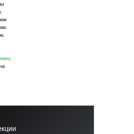
au
.
 мм
мм.
е.
иниц
на
екции