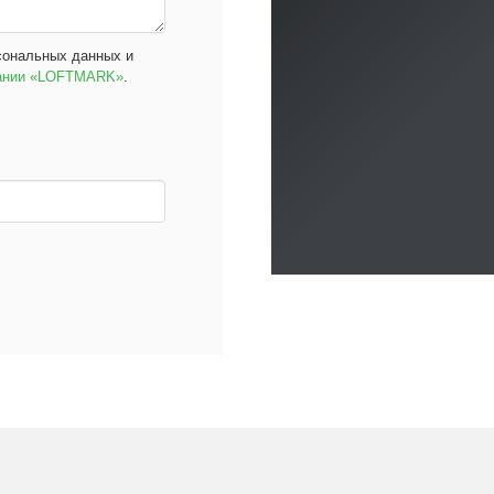
сональных данных и
пании «LOFTMARK»
.