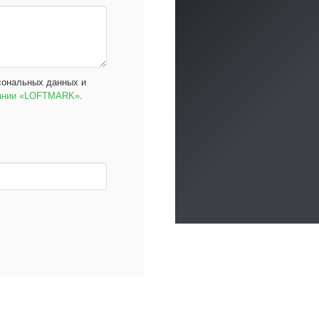
сональных данных и
пании «LOFTMARK»
.