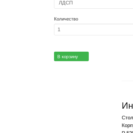
Количество
В корзину
Ин
С
тол
Корп