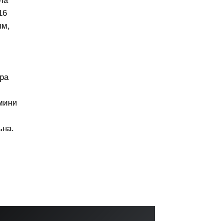
ла
16
мм,
ра
мини
ьна.