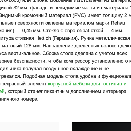
078-2003) или шпона. Боковины изготовлены из материа
иной 32 мм, фасады и невидимые части из материала 
Видимый кромочный материал (PVC) имеет толщину 2 
льные поверхности оклеены материалом марки Rehau
мания) — 0,45 мм. Стекло с евро-обработкой — 4 мм.
итура стяжная Hettich (Германия). Ручка металлическая
 матовый 128 мм. Направление древесных волокон деко
уса вертикальное. Сборка стола сделана с учетом всех
ериев безопасности, чтобы компрессор установленного 
дильника получал воздушное охлаждение и не
гревался. Подобная модель стола удобна и функционал
прекрасный элемент
корпусной мебели для гостиниц и
ей
, который станет пикантным дополнением интерьера
иничного номера.