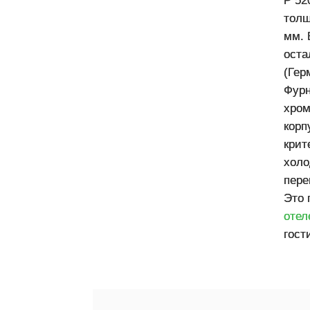
Р 52
толщ
мм. 
оста
(Гер
Фурн
хром
корп
крит
холо
пере
Это 
отел
гост