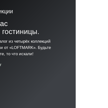
екции
час
 гостиницы.
алог из четырёх коллекций
ли от «LOFTMARK». Будьте
е, то что искали!
г