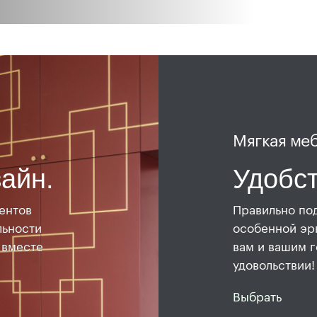
Мягкая ме
айн.
Удобст
ентов
Правильно по
льности
особенной эр
 вместе
вам и вашим г
удовольствии!
Выбрать
мягку