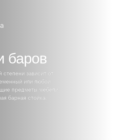
a
и баров
 степени зависит от
ременный или любой
ящие предметы мебели:
ная барная стойка.