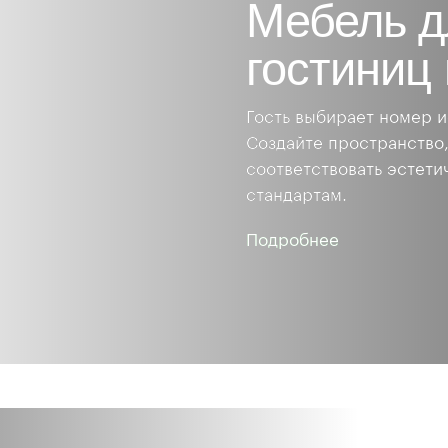
Мебель д
гостиниц 
Гость выбирает номер и
Создайте пространство,
соответствовать эстет
стандартам.
Подробнее
про
мебель
на
заказ
для
гостиниц