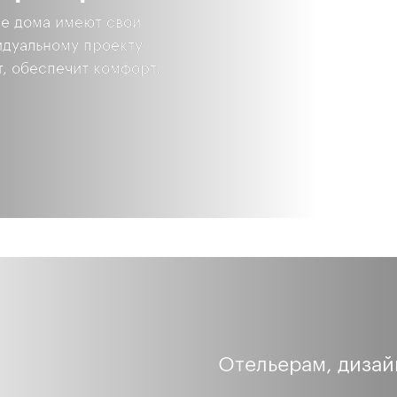
ые дома имеют свои
идуальному проекту
т, обеспечит комфорт.
Отельерам, дизай