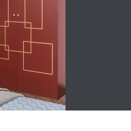
мебел
от
произ