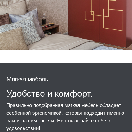
мебели и
искусстве
придадут 
фундамен
уверенно
бизнесу.
Подробне
Мягкая мебель
Удобство и комфорт.
С на
Правильно подобранная мягкая мебель обладает
сотр
особенной эргономикой, которая подходит именно
вам и вашим гостям. Не отказывайте себе в
удовольствии!