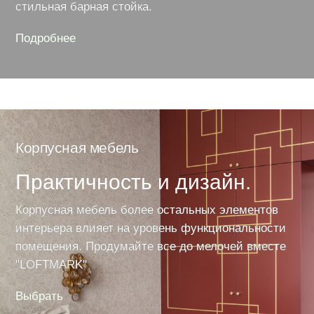
стильная барная стойка.
Подробнее
про
мебель
для
ресторанов,
баров
и
кафе
Корпусная мебель
Искусс
камень
Практичность и дизайн.
Роск
Корпусная мебель более остальных элементов
сдерж
интерьера влияет на уровень функциональности
Практично
помещения. Продумайте все до мелочей вместе
решение, 
"LOFTMARK"
будет акт
Выбрать
Благород