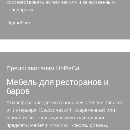
соответствовать эстетическим и качественным
стандартам.
Подробнее
про
мебель
на
заказ
для
гостиниц
Представителям HoReCa
Мебель для ресторанов и
баров
Атмосфера заведения в большей степени зависит
от интерьера. Классический, современный или
любой иной стиль подчеркнут подходящие
предметы мебели: столики, кресла, диваны,