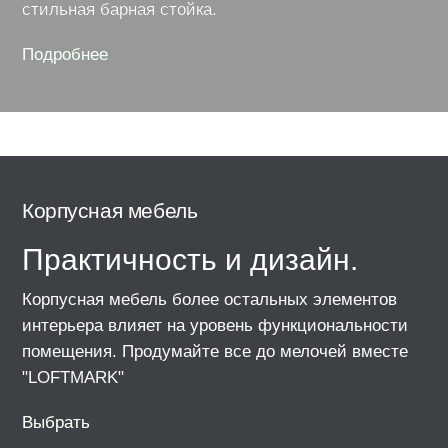
стильная барная стойка.
Подробнее
про
мебель
для
ресторанов,
баров
и
кафе
Корпусная мебель
Искусс
камень
Практичность и дизайн.
Роск
Корпусная мебель более остальных элементов
сдерж
интерьера влияет на уровень функциональности
Практично
помещения. Продумайте все до мелочей вместе
решение, 
"LOFTMARK"
будет акт
Выбрать
Благород